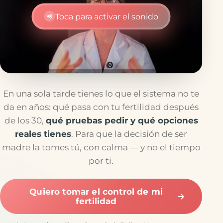
Toca para activar el sonido
En una sola tarde tienes lo que el sistema no te
da en años: qué pasa con tu fertilidad después
de los 30,
qué pruebas pedir y qué opciones
reales tienes
. Para que la decisión de ser
madre la tomes tú, con calma — y no el tiempo
por ti.
Quiero tomar el control de mi
fertilidad