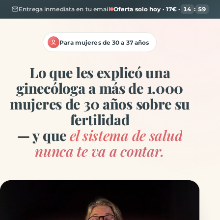
:
Entrega inmediata en tu email
Oferta solo hoy · 17€ ·
14
59
Para mujeres de 30 a 37 años
Lo que les explicó una
ginecóloga a más de 1.000
mujeres de 30 años sobre su
fertilidad
— y que
el sistema de salud
nunca te va a contar.