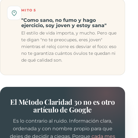
MITO 5
"Como sano, no fumo y hago
ejercicio, soy joven y estoy sana"
El estilo de vida importa, y mucho. Pero que
te digan "no te preocupes, eres joven"
mientras el reloj corre es desviar el foco: eso
no te garantiza cuántos óvulos te quedan ni
de qué calidad son.
El Método Claridad 30 no es otro
artículo de Google
Es lo contrario al ruido. Información clara,
ordenada y con nombre propio para que
dejes de decidir a ciegas. Porque
cada mes